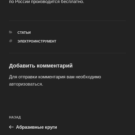
по России производится бесплатно.
РУБРИКИ
СТАТЬИ
МЕТКИ
ЭЛЕКТРОИНСТРУМЕНТ
Добавить комментарий
Для отправки комментария вам необходимо
авторизоваться
.
Навигация
Предыдущая
НАЗАД
по
запись:
записям
Абразивные круги