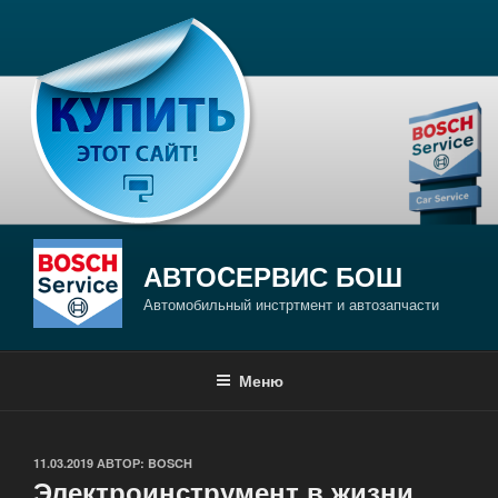
Перейти
к
содержимому
АВТОCЕРВИС БОШ
Автомобильный инстртмент и автозапчасти
Меню
ОПУБЛИКОВАНО
11.03.2019
АВТОР:
BOSCH
Электроинструмент в жизни