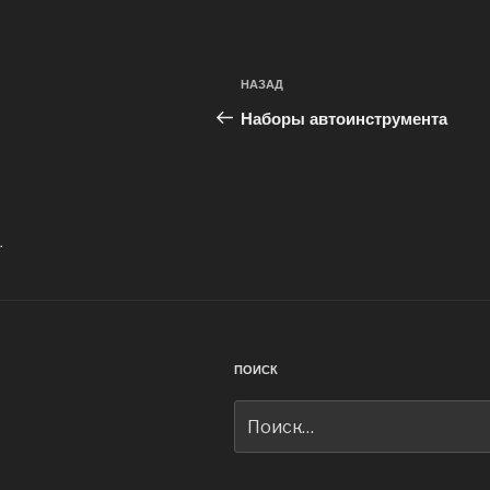
Навигация
Предыдущая
НАЗАД
по
запись:
Наборы автоинструмента
записям
.
ПОИСК
Искать: