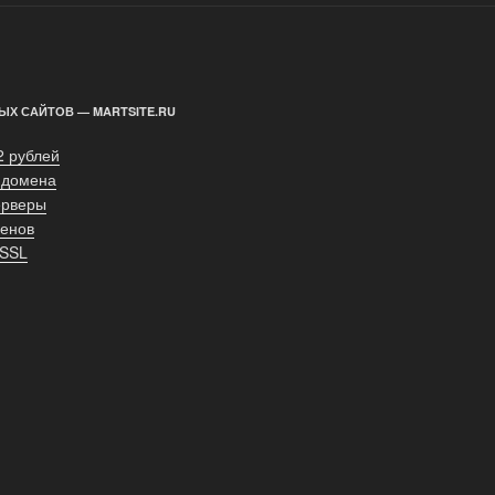
ЫХ САЙТОВ — MARTSITE.RU
2 рублей
 домена
ерверы
енов
 SSL