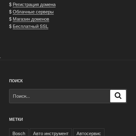
сеть
$
Регистрация домена
сервисных
$
Облачные серверы
центров»
$
Магазин доменов
$
Бесплатный SSL
.
ПОИСК
Искать:
Поиск
МЕТКИ
Bosch
Авто инструмент
Автосервис