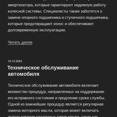
амортизатора, которые гарантируют надежную работу
колесной системы. Специалисты также заботятся о
замене опорного подшипника и ступичного подшипника,
которые предотвращают износ и обеспечивают
долговременную эксплуатацию.
Читать далее
«Ремонт
ходовой
части
автомобиля»
ОПУБЛИКОВАНО
16.12.2024
Техническое обслуживание
автомобиля
Техническое обслуживание автомобиля включает
множество процедур, направленных на поддержание
его исправного состояния и продление срока службы.
Одной из важнейших процедур является регулярная
замена моторного масла, которая может включать
использование различных типов масел, таких как