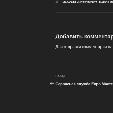
МЕТКИ
МАГАЗИН ИНСТРУМЕНТА
,
НАБОР И
Добавить коммента
Для отправки комментария в
Навигация
Предыдущая
НАЗАД
по
запись:
Сервисная служба Евро Масте
записям
.