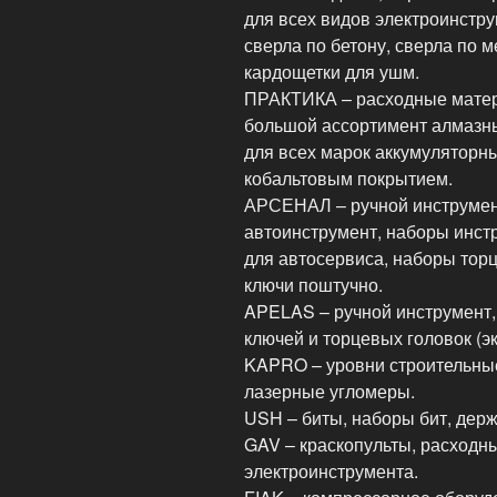
для всех видов электроинстру
сверла по бетону, сверла по 
кардощетки для ушм.
ПРАКТИКА – расходные матер
большой ассортимент алмазны
для всех марок аккумуляторны
кобальтовым покрытием.
АРСЕНАЛ – ручной инструмент
автоинструмент, наборы инстр
для автосервиса, наборы торц
ключи поштучно.
APELAS – ручной инструмент,
ключей и торцевых головок (эк
KAPRO – уровни строительные
лазерные угломеры.
USH – биты, наборы бит, держ
GAV – краскопульты, расходн
электроинструмента.