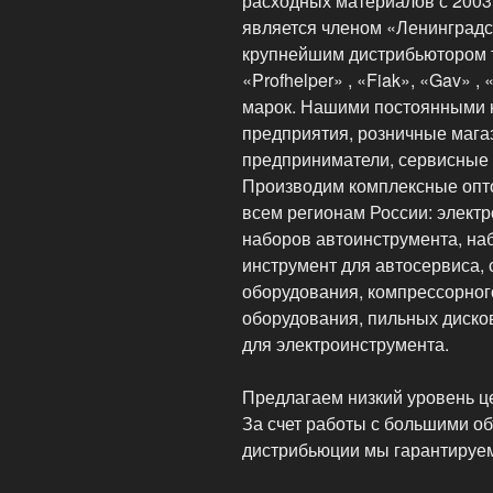
расходных материалов с 2003 
является членом «Ленинград
крупнейшим дистрибьютором т
«Profhelper» , «Fiak», «Gav» ,
марок. Нашими постоянными 
предприятия, розничные мага
предприниматели, сервисные 
Производим комплексные опто
всем регионам России: электр
наборов автоинструмента, на
инструмент для автосервиса, 
оборудования, компрессорног
оборудования, пильных диско
для электроинструмента.
Предлагаем низкий уровень ц
За счет работы с большими о
дистрибьюции мы гарантируем