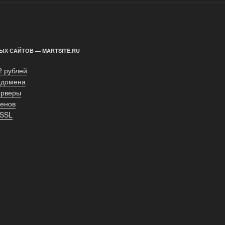
ЫХ САЙТОВ — MARTSITE.RU
2 рублей
 домена
ерверы
енов
 SSL