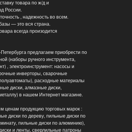
тавку товара по ж/д и
од России.
точность , надежность во всем.
азы — это вся страна.
овара всегда произодится
-Петербурга предлагаем приобрести по
ной (наборы ручного инструмента,
т) , электроинструмент: насосы и
рочные инверторы, сварочные
полуавтоматы), расходные материалы
ные диски, алмазные диски,
металлу) в нашем Интeрнeт магазинe.
м ценам продукцию торговых марок :
ые диски по дереву, пильные диски по
аминату, пильные диски по алюминию),
диски и ленты, сверлильные патроны