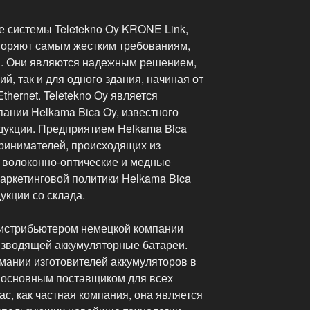
 системы Teletekno Oy KRONE Link,
творяют самым жестким требованиям,
и. Они являются надежным решением,
ий, так и для одного здания, начиная от
thernet. Teletekno Oy является
ании Helkama Bica Oy, известного
дукции. Предприятием Helkama Bica
ринимателей, происходящих из
 волоконно-оптические и медные
аркетинговой политики Helkama Bica
укции со склада.
 дистрибьютером немецкой компании
оизводящей аккумуляторные батареи.
мании изготовителей аккумуляторов в
а основным поставщиком для всех
ас, как частная компания, она является