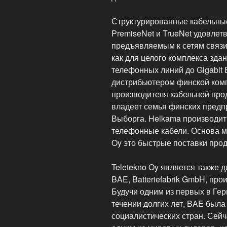
Структурированные кабельные
PremiseNet и TrueNet удовле
предъявляемым к сетям связ
как для целого комплекса здан
телефонных линий до Gigabit E
дистрибьютером финской комп
производителя кабельной про
владеет семья финских предп
Выборга. Helkama производит
телефонные кабели. Основа м
Oy это быстрые поставки прод
Teletekno Oy является также
BAE, Batteriefabrik GmbH, пр
Будучи одним из первых в Гер
течении долгих лет, BAE был
социалистических стран. Сейч