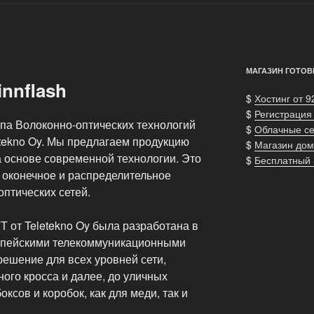
МАГАЗИН ГОТОВ
innflash
$
Хостинг от 9
$
Регистрация
уппа Волоконно-оптических технологий
$
Облачные с
tekno Oy. Мы предлагаем продукцию
$
Магазин дом
а основе современной технологии. Это
$
Бесплатный
 оконечное и распределительное
птических сетей.
Т от Teletekno Oy была разработана в
ропейскими телекоммуникационными
решение для всех уровней сети,
ного кросса и далее, до уличных
ксов и коробок, как для меди, так и