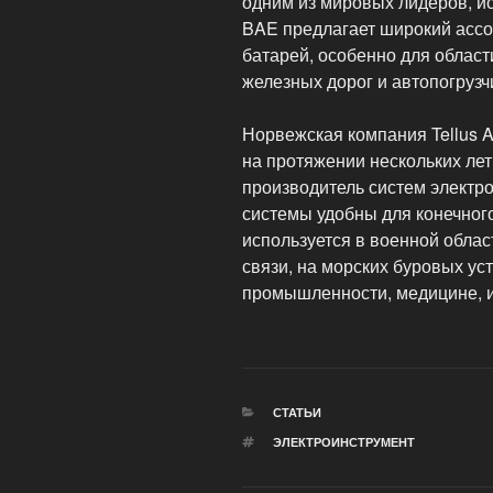
одним из мировых лидеров, и
BAE предлагает широкий асс
батарей, особенно для облас
железных дорог и автопогрузч
Норвежская компания Tellus A
на протяжении нескольких лет.
производитель систем электр
системы удобны для конечного
используется в военной облас
связи, на морских буровых уст
промышленности, медицине, и
РУБРИКИ
СТАТЬИ
МЕТКИ
ЭЛЕКТРОИНСТРУМЕНТ