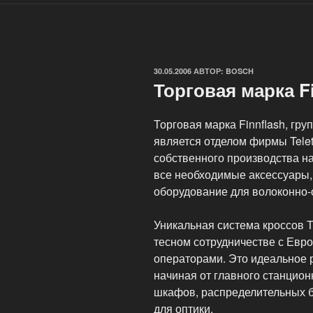
ОПУБЛИКОВАНО
30.05.2006
АВТОР:
BOSCH
Торговая марка F
Торговая марка Finnflash, гр
является отделом фирмы Tele
собственного производства н
все необходимые аксессуары,
оборудование для волоконно-о
Уникальная система кроссов Т
тесном сотрудничестве с Ев
операторами. Это идеальное 
начиная от главного станцион
шкафов, распределительных бо
для оптики.