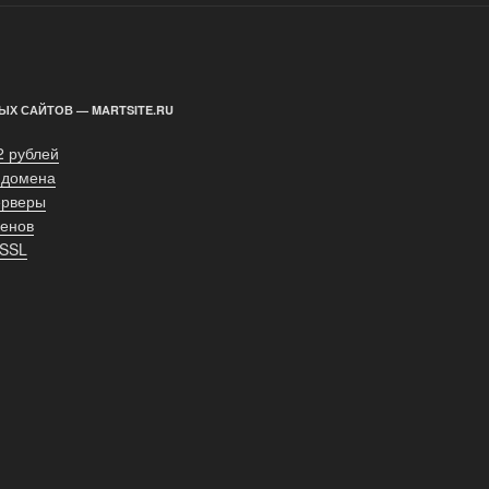
ЫХ САЙТОВ — MARTSITE.RU
2 рублей
 домена
ерверы
енов
 SSL